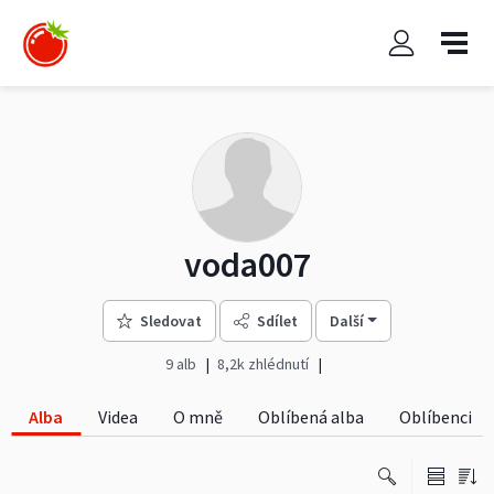
voda007
Sledovat
Sdílet
Další
9 alb
8,2k zhlédnutí
Alba
Videa
O mně
Oblíbená alba
Oblíbenci